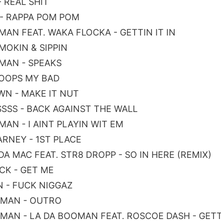
- REAL SHIT
E - RAPPA POM POM
OMAN FEAT. WAKA FLOCKA - GETTIN IT IN
 SMOKIN & SIPPIN
OMAN - SPEAKS
- OOPS MY BAD
WN - MAKE IT NUT
KSSSS - BACK AGAINST THE WALL
MAN - I AINT PLAYIN WIT EM
ARNEY - 1ST PLACE
DA MAC FEAT. STR8 DROPP - SO IN HERE (REMIX)
CK - GET ME
N - FUCK NIGGAZ
OMAN - OUTRO
OMAN - LA DA BOOMAN FEAT. ROSCOE DASH - GETTI