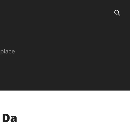
 place
 Da